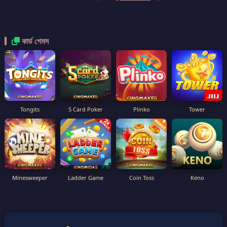
কার্ড গেমস
Tongits
5 Card Poker
Plinko
Tower
Minesweeper
Ladder Game
Coin Toss
Keno