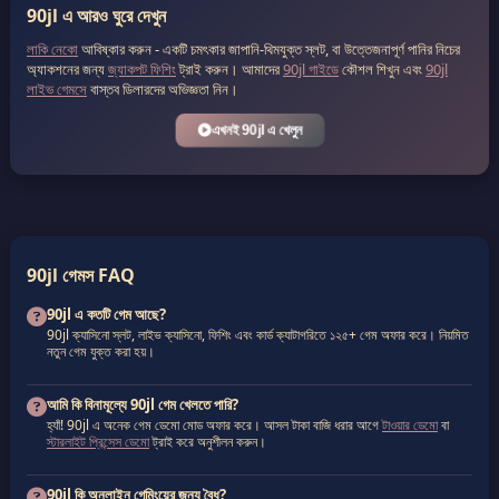
90jl এ আরও ঘুরে দেখুন
লাকি নেকো
আবিষ্কার করুন - একটি চমৎকার জাপানি-থিমযুক্ত স্লট, বা উত্তেজনাপূর্ণ পানির নিচের
অ্যাকশনের জন্য
জ্যাকপট ফিশিং
ট্রাই করুন। আমাদের
90jl গাইডে
কৌশল শিখুন এবং
90jl
লাইভ গেমসে
বাস্তব ডিলারদের অভিজ্ঞতা নিন।
এখনই 90jl এ খেলুন
90jl গেমস FAQ
90jl এ কতটি গেম আছে?
90jl ক্যাসিনো স্লট, লাইভ ক্যাসিনো, ফিশিং এবং কার্ড ক্যাটাগরিতে ১২৫+ গেম অফার করে। নিয়মিত
নতুন গেম যুক্ত করা হয়।
আমি কি বিনামূল্যে 90jl গেম খেলতে পারি?
হ্যাঁ! 90jl এ অনেক গেম ডেমো মোড অফার করে। আসল টাকা বাজি ধরার আগে
টাওয়ার ডেমো
বা
স্টারলাইট প্রিন্সেস ডেমো
ট্রাই করে অনুশীলন করুন।
90jl কি অনলাইন গেমিংয়ের জন্য বৈধ?