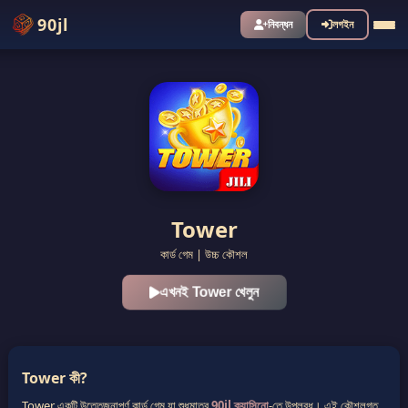
90jl
নিবন্ধন
লগইন
Tower
কার্ড গেম | উচ্চ কৌশল
এখনই Tower খেলুন
Tower কী?
Tower একটি উত্তেজনাপূর্ণ কার্ড গেম যা শুধুমাত্র
90jl ক্যাসিনো
-তে উপলব্ধ। এই কৌশলগত