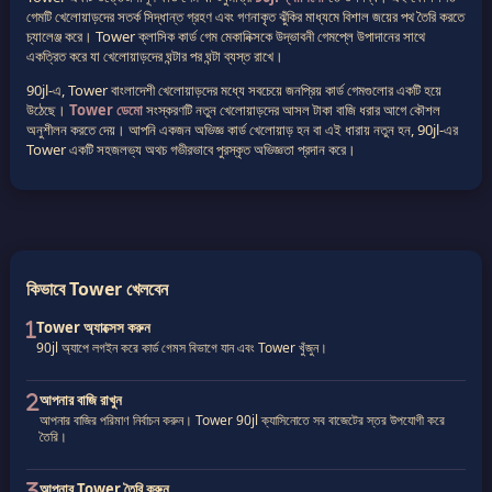
গেমটি খেলোয়াড়দের সতর্ক সিদ্ধান্ত গ্রহণ এবং গণনাকৃত ঝুঁকির মাধ্যমে বিশাল জয়ের পথ তৈরি করতে
চ্যালেঞ্জ করে। Tower ক্লাসিক কার্ড গেম মেকানিক্সকে উদ্ভাবনী গেমপ্লে উপাদানের সাথে
একত্রিত করে যা খেলোয়াড়দের ঘন্টার পর ঘন্টা ব্যস্ত রাখে।
90jl-এ, Tower বাংলাদেশী খেলোয়াড়দের মধ্যে সবচেয়ে জনপ্রিয় কার্ড গেমগুলোর একটি হয়ে
উঠেছে।
Tower ডেমো
সংস্করণটি নতুন খেলোয়াড়দের আসল টাকা বাজি ধরার আগে কৌশল
অনুশীলন করতে দেয়। আপনি একজন অভিজ্ঞ কার্ড খেলোয়াড় হন বা এই ধারায় নতুন হন, 90jl-এর
Tower একটি সহজলভ্য অথচ গভীরভাবে পুরস্কৃত অভিজ্ঞতা প্রদান করে।
কিভাবে Tower খেলবেন
Tower অ্যাক্সেস করুন
90jl অ্যাপে লগইন করে কার্ড গেমস বিভাগে যান এবং Tower খুঁজুন।
আপনার বাজি রাখুন
আপনার বাজির পরিমাণ নির্বাচন করুন। Tower 90jl ক্যাসিনোতে সব বাজেটের স্তর উপযোগী করে
তৈরি।
আপনার Tower তৈরি করুন