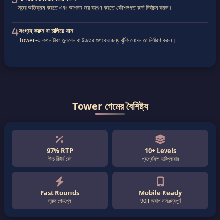
স্তর অতিক্রম করতে এবং আপনার জয় বহুগুণ করতে কৌশলগত কার্ড নির্বাচন করুন।
সংগ্রহ করুন বা চালিয়ে যান
Tower-এ কখন টাকা তুলবেন বা উচ্চতর গুণকের জন্য ঝুঁকি নেবেন তা নির্ধারণ করুন।
Tower গেমের বৈশিষ্ট্য
97% RTP
10+ Levels
উচ্চ রিটার্ন রেট
প্রগ্রেসিভ মাল্টিপ্লায়ার
Fast Rounds
Mobile Ready
দ্রুত গেমপ্লে
90jl অ্যাপ সামঞ্জস্যপূর্ণ