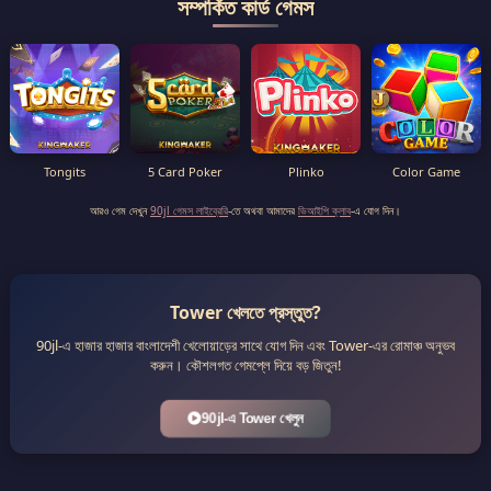
সম্পর্কিত কার্ড গেমস
Tongits
5 Card Poker
Plinko
Color Game
আরও গেম দেখুন
90jl গেমস লাইব্রেরি
-তে অথবা আমাদের
ভিআইপি ক্লাব
-এ যোগ দিন।
Tower খেলতে প্রস্তুত?
90jl-এ হাজার হাজার বাংলাদেশী খেলোয়াড়ের সাথে যোগ দিন এবং Tower-এর রোমাঞ্চ অনুভব
করুন। কৌশলগত গেমপ্লে দিয়ে বড় জিতুন!
90jl-এ Tower খেলুন